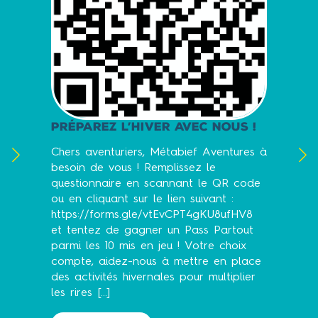
Et si vous participiez 
futures aventures de M
Aventures ? 🌲✨
Nous préparons actuel
nouveau projet pour l’h
aimerions connaître vo
📝 Répondez à notre q
seulement quelques mi
contribuez à imaginer 
 l’hiver avec nous !
expériences qui feront
petits comme des gran
uriers, Métabief Aventures à
ous ! Remplissez le
👉 Questionnaire :
ire en scannant le QR code
https://forms.gle/vt
nt sur le lien suivant :
ms.gle/vtEvCPT4gKU8ufHV8
🎁 En participant, vou
e gagner un Pass Partout
automatiquement inscri
 mis en jeu ! Votre choix
sort pour tenter de re
dez-nous à mettre en place
10 Pass Partout mis en 
s hivernales pour multiplier
🙏 Merci pour votre pa
très vite pour de nouv