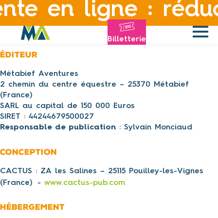
en ligne : réductio
Panneau de gestion des cookies
Billetterie
Éditeur
Métabief Aventures
2 chemin du centre équestre – 25370 Métabief
(France)
SARL au capital de 150 000 Euros
SIRET : 44244679500027
Responsable de publication
: Sylvain Monciaud
Conception
CACTUS : ZA les Salines – 25115 Pouilley-les-Vignes
(France) -
www.cactus-pub.com
Hébergement