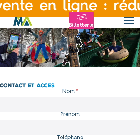
 en ligne : réducti
Panneau de gestion des cookies
Billetterie
Contact et accès
Nom
*
Prénom
Téléphone