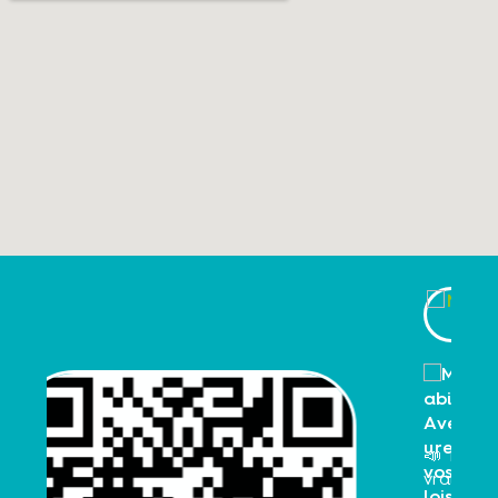
Métabief Aventures, vos
loisirs en famille
6 août 2026 à 17:12
📣 Petit rappel ! Votre avis compte
vraiment 💚