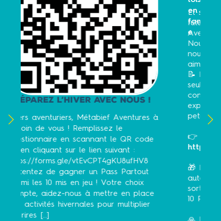
Et si vous participiez à la création des
futures aventures de Métabief
Aventures ? 🌲✨
Nous préparons actuellement un
nouveau projet pour l’hiver ❄️ et nous
aimerions connaître vos envies !
📝 Répondez à notre questionnaire en
seulement quelques minutes et
contribuez à imaginer les prochaines
 nous !
expériences qui feront le bonheur des
petits comme des grands.
Aventures à
e
👉 Questionnaire :
e QR code
https://forms.gle/vtEvCPT4gKU8ufHV8
ant :
KU8ufHV8
🎁 En participant, vous serez
 Partout
automatiquement inscrit(e) au tirage au
e choix
sort pour tenter de remporter l’un des
 en place
10 Pass Partout mis en jeu !
ultiplier
🙏 Merci pour votre participation et à