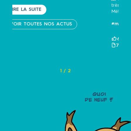
très vite pour de nouvelles aventures à
Métabief Aventures ! 😄
#metabief
#avis
#nature
#aventure
S
VOIR SUR FACEBOOK
6
7
1
/
2
QUOI
DE NEUF ?