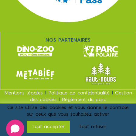
NOS PARTENAIRES
Mentions légales
|
Politique de confidentialité
|
Gestion
des cookies
|
Règlement du parc
Ce site utilise des cookies et vous donne le contrôle
UNE RÉALISATION
sur ceux que vous souhaitez activer
Tout accepter
Tout refuser